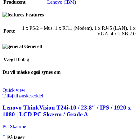
Producent
Lenovo (IBM)
Features
1 x PS/2 – Mus
,
1 x RJ11 (Modem)
,
1 x RJ45 (LAN)
,
1 x
Porte
VGA
,
4 x USB 2.0
Generelt
Vægt
1050 g
Du vil måske også synes om
Quick view
Tilføj til ønskeseddel
Lenovo ThinkVision T24i-10 / 23,8″ / IPS / 1920 x
1080 | LCD PC Skærm / Grade A
PC Skærme
På lager