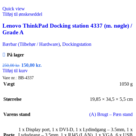
Quick view
Tilføj til ønskeseddel
Lenovo ThinkPad Docking station 4337 (m. nøgle) /
Grade A
Bærbar (Tilbehør / Hardware)
,
Dockingstation
På lager
150,00
kr.
250,00
kr.
Tilføj til kurv
Vare nr.:
BB-4337
Vægt
1050 g
Størrelse
19,85 × 34,5 × 5,5 cm
Varens stand
(A) Brugt – Pæn stand
1 x Display port
,
1 x DVI-D
,
1 x Lydindgang – 3.5mm
,
1 x
Porte
Lydudgang – 3.5mm
,
1 x RJ45 (LAN)
,
1 x VGA
,
6 x USB