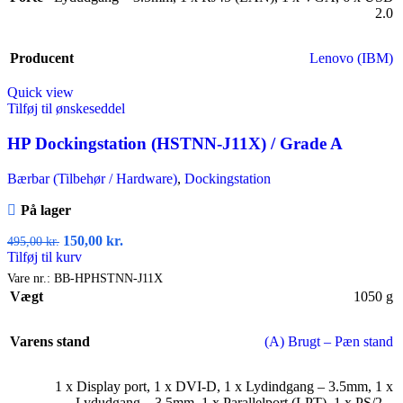
2.0
Producent
Lenovo (IBM)
Quick view
Tilføj til ønskeseddel
HP Dockingstation (HSTNN-J11X) / Grade A
Bærbar (Tilbehør / Hardware)
,
Dockingstation
På lager
150,00
kr.
495,00
kr.
Tilføj til kurv
Vare nr.:
BB-HPHSTNN-J11X
Vægt
1050 g
Varens stand
(A) Brugt – Pæn stand
1 x Display port
,
1 x DVI-D
,
1 x Lydindgang – 3.5mm
,
1 x
Lydudgang – 3.5mm
,
1 x Parallelport (LPT)
,
1 x PS/2 –