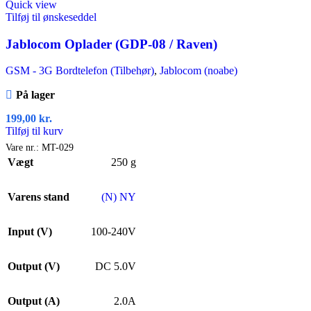
Quick view
Tilføj til ønskeseddel
Jablocom Oplader (GDP-08 / Raven)
GSM - 3G Bordtelefon (Tilbehør)
,
Jablocom (noabe)
På lager
199,00
kr.
Tilføj til kurv
Vare nr.:
MT-029
Vægt
250 g
Varens stand
(N) NY
Input (V)
100-240V
Output (V)
DC 5.0V
Output (A)
2.0A