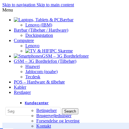
Skip to navigation
Skip to main content
Menu
Bærbar
Lenovo (IBM)
Bærbar (Tilbehør / Hardware)
Dockingstation
Computere
Lenovo
PC Skærme
GSM – 3G Bordtelefoner
GSM – 3G Bordtelefon (Tilbehør)
Huawei
Jablocom (noabe)
Tecdesk
POS – Hardware & tilbehør
Kabler
Restlager
Kundecenter
Betingelser
Search
Brugervejledninger
Forsendelse og levering
Kontakt