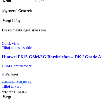
Kemi
Li-ion
Generelt
Vægt
125 g
Du vil måske også synes om
Quick view
Tilføj til ønskeseddel
Huawei F615 GSM/3G Bordtelefon – DK / Grade A
GSM Bordtelefoner
På lager
450,00
kr.
950,00
kr.
Tilføj til kurv
Vare nr.:
GSM-068
Vægt