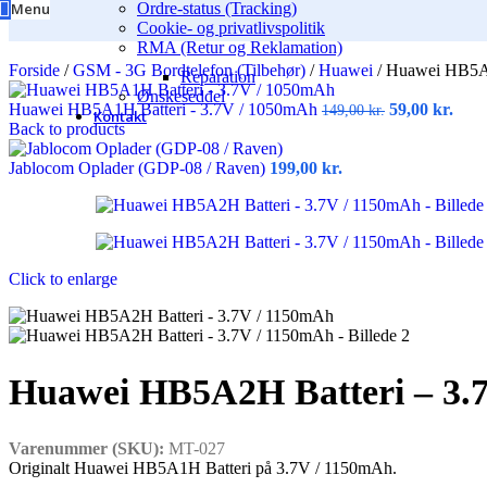
Menu
Ordre-status (Tracking)
Cookie- og privatlivspolitik
RMA (Retur og Reklamation)
Forside
/
GSM - 3G Bordtelefon (Tilbehør)
/
Huawei
/
Huawei HB5A2
Reparation
Ønskeseddel
Huawei HB5A1H Batteri - 3.7V / 1050mAh
59,00
kr.
149,00
kr.
Kontakt
Back to products
Jablocom Oplader (GDP-08 / Raven)
199,00
kr.
Click to enlarge
Huawei HB5A2H Batteri – 3.
Varenummer (SKU):
MT-027
Originalt Huawei HB5A1H Batteri på 3.7V / 1150mAh.