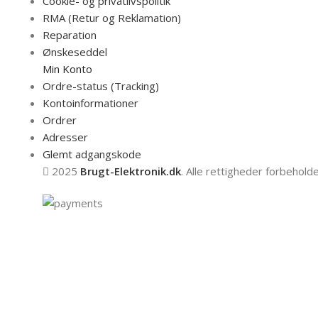
Cookie- og privatlivspolitik
RMA (Retur og Reklamation)
Reparation
Ønskeseddel
Min Konto
Ordre-status (Tracking)
Kontoinformationer
Ordrer
Adresser
Glemt adgangskode
2025
Brugt-Elektronik.dk
. Alle rettigheder forbeholde
Vi bruger cookies for at sikre, at du får den bedste op