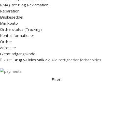
RMA (Retur og Reklamation)
Reparation
Ønskeseddel
Min Konto
Ordre-status (Tracking)
Kontoinformationer
Ordrer
Adresser
Glemt adgangskode
2025
Brugt-Elektronik.dk
. Alle rettigheder forbeholdes.
Filters
Indkøbskurv
Ønskeseddel
Vi bruger cookies for at sikre, at du får den bedste oplevelse på