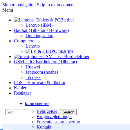
Skip to navigation
Skip to main content
Menu
Bærbar
Lenovo (IBM)
Bærbar (Tilbehør / Hardware)
Dockingstation
Computere
Lenovo
PC Skærme
GSM – 3G Bordtelefoner
GSM – 3G Bordtelefon (Tilbehør)
Huawei
Jablocom (noabe)
Tecdesk
POS – Hardware & tilbehør
Kabler
Restlager
Kundecenter
Betingelser
Search
Brugervejledninger
Forsendelse og levering
Kontakt