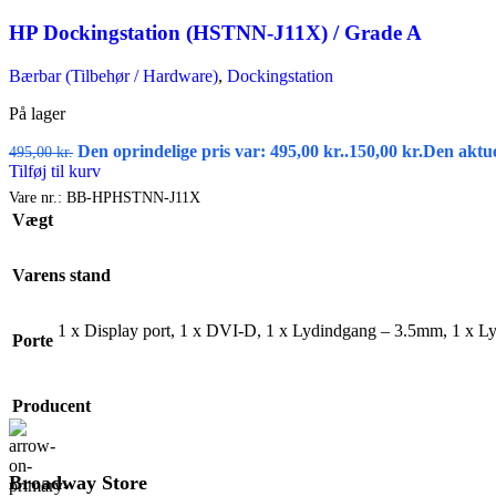
HP Dockingstation (HSTNN-J11X) / Grade A
Bærbar (Tilbehør / Hardware)
,
Dockingstation
På lager
Den oprindelige pris var: 495,00 kr..
150,00
kr.
Den aktuel
495,00
kr.
Tilføj til kurv
Vare nr.:
BB-HPHSTNN-J11X
Vægt
Varens stand
1 x Display port
,
1 x DVI-D
,
1 x Lydindgang – 3.5mm
,
1 x L
Porte
Producent
Broadway Store