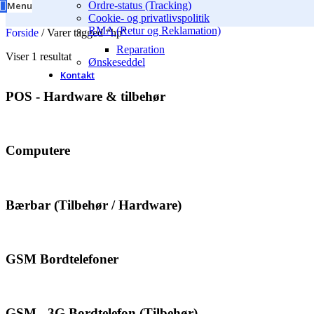
Menu
Ordre-status (Tracking)
Cookie- og privatlivspolitik
RMA (Retur og Reklamation)
Forside
/
Varer tagged “hp”
Reparation
Viser 1 resultat
Ønskeseddel
Kontakt
POS - Hardware & tilbehør
Computere
Bærbar (Tilbehør / Hardware)
GSM Bordtelefoner
GSM - 3G Bordtelefon (Tilbehør)