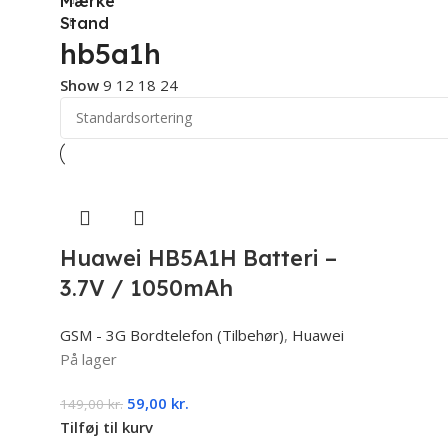
Mærke
Stand
hb5a1h
Show
9
12
18
24
Huawei HB5A1H Batteri –
3.7V / 1050mAh
GSM - 3G Bordtelefon (Tilbehør)
,
Huawei
På lager
59,00
kr.
149,00
kr.
Tilføj til kurv