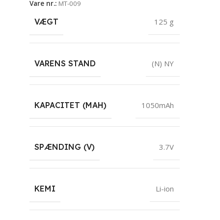
Vare nr.:
MT-009
VÆGT
125 g
VARENS STAND
(N) NY
KAPACITET (MAH)
1050mAh
SPÆNDING (V)
3.7V
KEMI
Li-ion