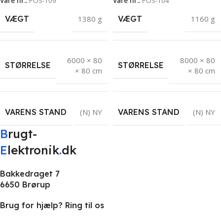
Vare nr.:
POS-109
Vare nr.:
POS-104
VÆGT
1380 g
VÆGT
1160 g
6000 × 80
8000 × 80
STØRRELSE
STØRRELSE
× 80 cm
× 80 cm
VARENS STAND
(N) NY
VARENS STAND
(N) NY
B
rugt-
E
lektronik
.
dk
Bakkedraget 7
6650 Brørup
Brug for hjælp? Ring til os