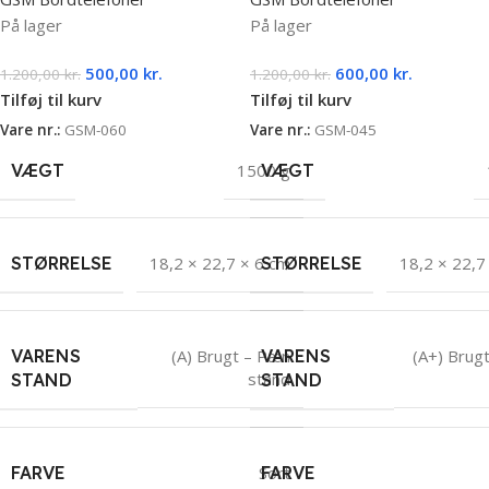
På lager
På lager
500,00
kr.
600,00
kr.
1.200,00
kr.
1.200,00
kr.
Tilføj til kurv
Tilføj til kurv
Vare nr.:
GSM-060
Vare nr.:
GSM-045
VÆGT
1500 g
VÆGT
STØRRELSE
18,2 × 22,7 × 6 cm
STØRRELSE
18,2 × 22,7
VARENS
VARENS
(A) Brugt – Pæn
(A+) Brug
stand
STAND
STAND
FARVE
Sort
FARVE