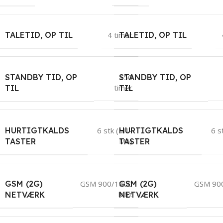
TALETID, OP TIL
4 timer
TALETID, OP TIL
STANDBY TID, OP
STANDBY TID, OP
150
timer
TIL
TIL
HURTIGTKALDS
HURTIGTKALDS
6 stk (M1-
6 s
M6)
TASTER
TASTER
GSM (2G)
GSM (2G)
GSM 900/1800
GSM 90
Mhz
NETVÆRK
NETVÆRK