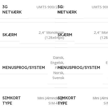
3G
3G
UMTS 900/2100
UMTS 90
Mhz
NETVÆRK
NETVÆRK
2,4″ Monokrom
2,4″ Mo
SKÆRM
SKÆRM
(128x64px)
(128
Dansk
,
Engelsk
,
E
MENUSPROG/SYSTEM
Finsk
MENUSPROG/SYSTEM
,
Norsk
,
Svensk
SIMKORT
SIMKORT
Mini (Almindeligt
Mini (Alm
SIM-kort)
SI
TYPE
TYPE