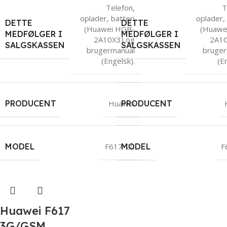
Telefon,
T
oplader, batteri
oplader, 
DETTE
DETTE
(Huawei HGB-
(Huawe
MEDFØLGER I
MEDFØLGER I
2A10X3) og
2A10
SALGSKASSEN
SALGSKASSEN
brugermanual
bruger
(Engelsk).
(E
PRODUCENT
Huawei
PRODUCENT
MODEL
F617-20
MODEL
F
Huawei F617
3G/GSM