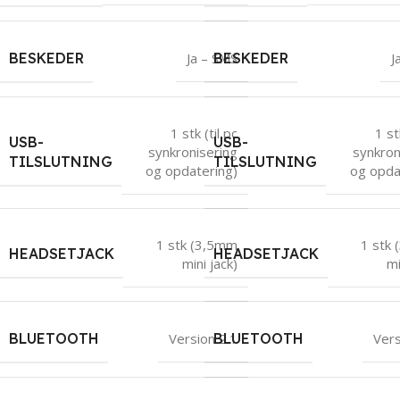
BESKEDER
Ja – SMS
BESKEDER
J
1 stk (til pc
1 st
USB-
USB-
synkronisering
synkron
TILSLUTNING
TILSLUTNING
og opdatering)
og opda
1 stk (3,5mm
1 stk
HEADSETJACK
HEADSETJACK
mini jack)
mi
BLUETOOTH
Version 2.1
BLUETOOTH
Vers