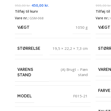
450,00
kr.
950,00
kr.
995,00
kr
Tilføj til kurv
Tilføj til
Vare nr.:
GSM-068
Vare nr.:
VÆGT
1050 g
VÆGT
STØRRELSE
19,5 × 22,2 × 7,3 cm
STØRR
VARENS
VARE
(A) Brugt – Pæn
stand
STAND
FARVE
MODEL
F615-21