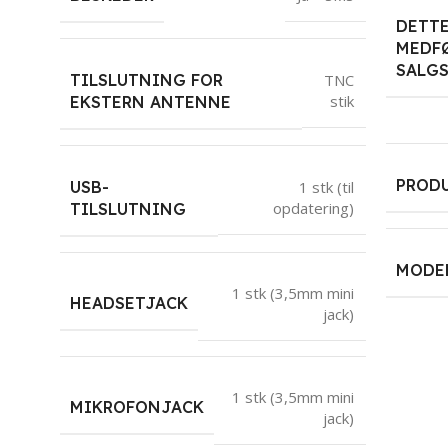
DETT
MEDFØ
SALG
TILSLUTNING FOR
TNC
stik
EKSTERN ANTENNE
PROD
USB-
1 stk (til
opdatering)
TILSLUTNING
MODE
1 stk (3,5mm mini
HEADSETJACK
jack)
1 stk (3,5mm mini
MIKROFONJACK
jack)