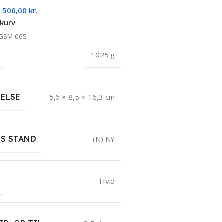
500,00
kr.
.
 kurv
GSM-065
1025 g
ELSE
5,6 × 8,5 × 16,3 cm
NS STAND
(N) NY
Hvid