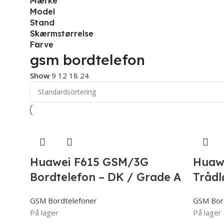
Mærke
Model
Stand
Skærmstørrelse
Farve
gsm bordtelefon
Show
9
12
18
24
Huawei F615 GSM/3G
Huaw
Bordtelefon – DK / Grade A
Trådl
GSM Bordtelefoner
GSM Bor
På lager
På lager