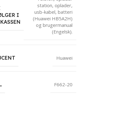
station, oplader,
E
usb-kabel, batteri
LGER I
(Huawei HB5A2H)
SKASSEN
og brugermanual
(Engelsk).
UCENT
Huawei
L
F662-20