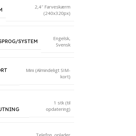
2,4″ Farveskærm
M
(240x320px)
Engelsk
,
SPROG/SYSTEM
Svensk
ORT
Mini (Almindeligt SIM-
kort)
1 stk (til
opdatering)
LUTNING
Telefon, oplader