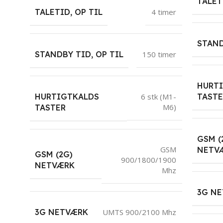
TALET
TALETID, OP TIL
4 timer
STAND
STANDBY TID, OP TIL
150 timer
HURT
HURTIGTKALDS
TASTE
6 stk (M1-
M6)
TASTER
GSM (
GSM
NETV
GSM (2G)
900/1800/1900
NETVÆRK
Mhz
3G N
3G NETVÆRK
UMTS 900/2100 Mhz