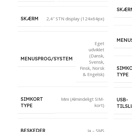
SKÆR
SKÆRM
2,4″ STN display (124x64px)
MENU
Eget
udviklet
(Dansk,
MENUSPROG/SYSTEM
Svensk,
Finsk, Norsk
SIMK
& Engelsk)
TYPE
SIMKORT
Mini (Almindeligt SIM-
USB-
kort)
TYPE
TILS
BESKEDER
Ja – SMS