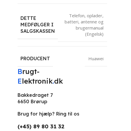
Telefon, oplader,
DETTE
batteri, antenne og
MEDFØLGER I
brugermanual
SALGSKASSEN
(Engelsk)
PRODUCENT
Huawei
B
rugt-
E
lektronik
.
dk
Bakkedraget 7
6650 Brørup
Brug for hjælp? Ring til os
(+45) 89 80 31 32