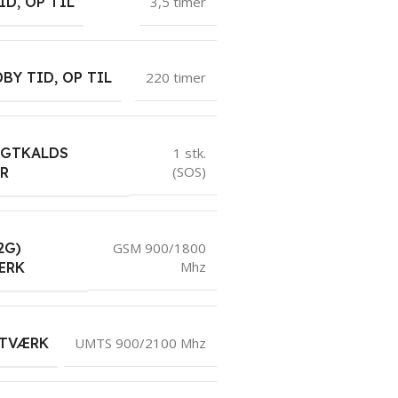
ID, OP TIL
3,5 timer
BY TID, OP TIL
220 timer
IGTKALDS
1 stk.
(SOS)
R
2G)
GSM 900/1800
Mhz
ÆRK
ETVÆRK
UMTS 900/2100 Mhz